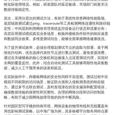
映实际使用情况。例如，研发团队对延迟敏感，市场部门则更关注
数据传输稳定性。
其次，采用分层次的测试方法，有助于系统性排查网络性能瓶颈。
底层链路测试通过ping、traceroute等工具检测网络连通性和路径稳
定性；中间层则利用网络管理系统监控设备运行状态和流量分布；
高层应用测试模拟真实业务场景，检验跨楼栋协作软件的响应速度
和数据同步效果。多维度测试结合，能够全面掌握网络健康状况。
为了提升测试效率，必须合理规划测试节点的选取与部署。基于网
络拓扑结构，优先选择代表性节点进行重点测试，避免资源浪费。
通过在关键楼栋的核心交换机和边缘接入点设置测试代理，实现对
全网的覆盖监控。此外，结合自动化测试工具能够周期性地采集数
据，减少人工干预带来的误差和延迟。
在实际操作中，跨楼栋网络的安全性同样不容忽视。测试过程中应
模拟不同权限的访问场景，验证防火墙和入侵检测系统的响应能
力。通过多节点联合测试，及时发现潜在的安全漏洞和配置错误，
确保数据传输的保密性和完整性。合理的网络分段和访问控制策
略，有助于减少因网络故障导致的协作中断风险。
针对园区型写字楼的特殊环境，网络设备的物理布线和无线覆盖布
局也影响测试策略。以中海广场为例，其多栋楼宇分散布局特点要