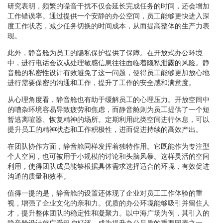
研究表明，频繁的噪音干扰不仅会延长完成任务的时间，还会增加
工作错误率。通过提供一个安静的办公空间，员工能够更快进入深
度工作状态，减少任务切换的时间成本，从而提高整体的生产力表
现。
此外，静音舱为员工的隐私保护提供了保障。在开放式办公环境
中，进行电话会议或处理敏感信息往往面临着隐私泄露的风险。静
音舱的私密性设计有效避免了这一问题，使得员工能够更加放心地
进行需要保密的沟通和工作，提升了工作的安全感和满意度。
从心理角度看，静音舱也有助于缓解员工的心理压力。开放空间中
的嘈杂环境容易导致疲劳和焦虑，而静音舱则为员工提供了一个短
暂逃离喧嚣、恢复精神的场所。定期利用此类空间进行休息，可以
提升员工的精神状态和工作积极性，进而促进持续的高效产出。
在团队协作方面，静音舱同样发挥着独特作用。它既能作为专注型
个人空间，也可被用于小规模的讨论和头脑风暴。这样灵活的空间
利用，使得团队成员能够根据具体需求选择适合的环境，有效促进
沟通的质量和效率。
值得一提的是，静音舱的设置还体现了企业对员工工作体验的重
视，增强了企业文化的亲和力。优质的办公环境能够吸引并留住人
才，提升整体团队的稳定性和凝聚力。以中海广场为例，其引入的
静音舱设计就广受租户好评，成为提升办公品质的重要因素之一。