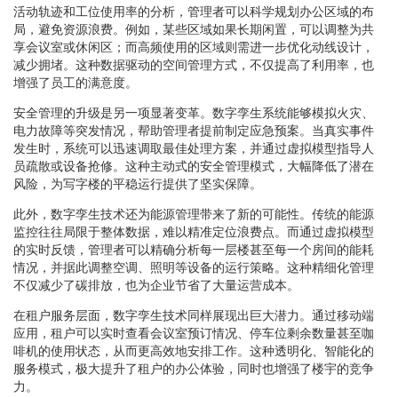
活动轨迹和工位使用率的分析，管理者可以科学规划办公区域的布
局，避免资源浪费。例如，某些区域如果长期闲置，可以调整为共
享会议室或休闲区；而高频使用的区域则需进一步优化动线设计，
减少拥堵。这种数据驱动的空间管理方式，不仅提高了利用率，也
增强了员工的满意度。
安全管理的升级是另一项显著变革。数字孪生系统能够模拟火灾、
电力故障等突发情况，帮助管理者提前制定应急预案。当真实事件
发生时，系统可以迅速调取最佳处理方案，并通过虚拟模型指导人
员疏散或设备抢修。这种主动式的安全管理模式，大幅降低了潜在
风险，为写字楼的平稳运行提供了坚实保障。
此外，数字孪生技术还为能源管理带来了新的可能性。传统的能源
监控往往局限于整体数据，难以精准定位浪费点。而通过虚拟模型
的实时反馈，管理者可以精确分析每一层楼甚至每一个房间的能耗
情况，并据此调整空调、照明等设备的运行策略。这种精细化管理
不仅减少了碳排放，也为企业节省了大量运营成本。
在租户服务层面，数字孪生技术同样展现出巨大潜力。通过移动端
应用，租户可以实时查看会议室预订情况、停车位剩余数量甚至咖
啡机的使用状态，从而更高效地安排工作。这种透明化、智能化的
服务模式，极大提升了租户的办公体验，同时也增强了楼宇的竞争
力。